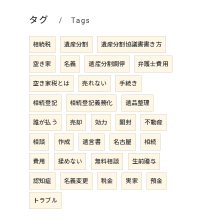
タグ
Tags
相続税
遺産分割
遺産分割協議書書き方
空き家
名義
遺産分割調停
弁護士費用
空き家税とは
売れない
手続き
相続登記
相続登記義務化
遺品整理
誰が払う
売却
効力
開封
不動産
相談
作成
遺言書
名古屋
相続
費用
揉めない
無料相談
生前贈与
認知症
名義変更
税金
実家
預金
トラブル