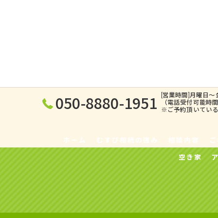
[営業時間]月曜日～金
050-8880-1951
（電話受付可能時
※ご予約頂いてい
ホーム
むすび相続の強み
相談内容
ご
空き家