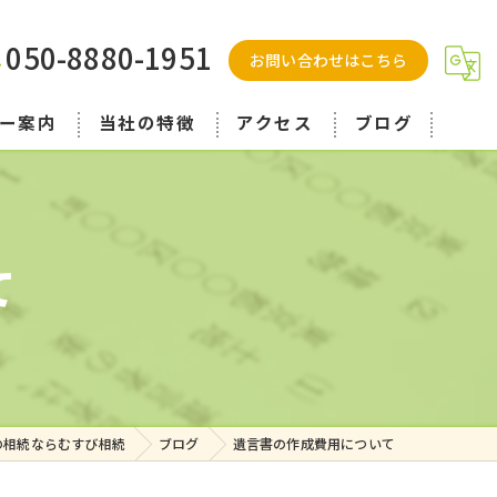
050-8880-1951
お問い合わせはこちら
ー案内
当社の特徴
アクセス
ブログ
弁護士
遺言
て
遺産分割
不動産
空き家
の相続ならむすび相続
ブログ
遺言書の作成費用について